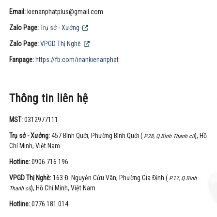
Email:
kienanphatplus@gmail.com
Zalo Page:
Trụ sở - Xưởng
Zalo Page:
VPGD Thị Nghè
Fanpage:
https://fb.com/inankienanphat
Thông tin liên hệ
MST:
0312977111
Trụ sở - Xưởng:
457 Bình Quới, Phường Bình Quới (
), Hồ
P.28, Q.Bình Thạnh cũ
Chí Minh, Việt Nam
Hotline:
0906.716.196
VPGD Thị Nghè:
163 Đ. Nguyễn Cửu Vân, Phường Gia Định (
P.17, Q.Bình
), Hồ Chí Minh, Việt Nam
Thạnh cũ
Hotline:
0776.181.014