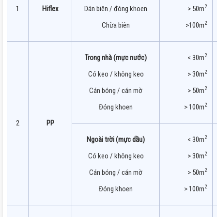
2
1
Hiflex
Dán biên / đóng khoen
> 50m
2
Chừa biên
>100m
2
Trong nhà (mực nước)
< 30m
2
Có keo / không keo
> 30m
2
Cán bóng / cán mờ
> 50m
2
Đóng khoen
> 100m
2
PP
2
Ngoài trời (mực dầu)
< 30m
2
Có keo / không keo
> 30m
2
Cán bóng / cán mờ
> 50m
2
Đóng khoen
> 100m