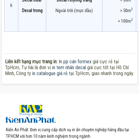
Decal Sữa
/
Decal Hoyong trắng
> 30m
6
2
Decal trong
Ngoài trời (mực dầu)
> 50m
2
> 100m
Liên kết hạng mục trang in:
In pp cán formex
giá cực rẻ tại
TpHcm, Tự hài là đơn vị
in tem nhãn decal
giá cực tốt tại Hồ Chí
Minh, Công ty
in catalogue giá rẻ
tại TpHcm, giao nhanh trong ngày.
Kiến An Phát: Đơn vị cung cấp dịch vụ in ấn chuyên nghiệp hàng đầu tại
TP.HCM với hơn 10 năm kinh nghiệm trong ngành.