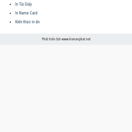
In Túi Giấy
In Name Card
Kiến thức in ấn
Phát triển bởi www.kienanphat.net