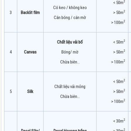
2
< 50m
Có keo / không keo
2
3
Backlit film
> 50m
Cán bóng / cán mờ
2
> 100m
2
Chất liệu vải bố
< 50m
2
4
Canvas
Bóng/ mờ
> 50m
2
Chừa biên…
> 100m
2
< 50m
Chất liệu vải mỏng
2
5
Silk
> 50m
Chừa biên…
2
> 100m
2
< 30m
2